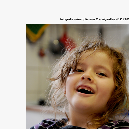
fotografie reiner pfisterer
königsallee 43
7163