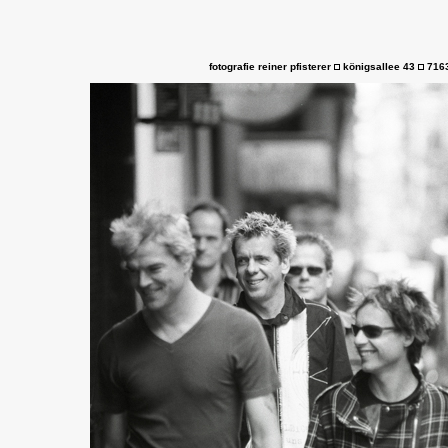
fotografie reiner pfisterer
königsallee 43
7163